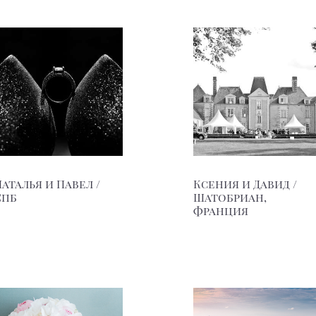
аталья и Павел /
Ксения и Давид /
Спб
Шатобриан,
Франция