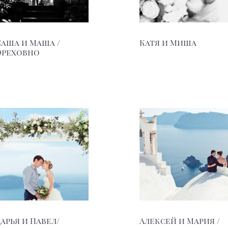
Саша и Маша /
Катя и Миша
Ореховно
Дарья и Павел/
Алексей и Мария /