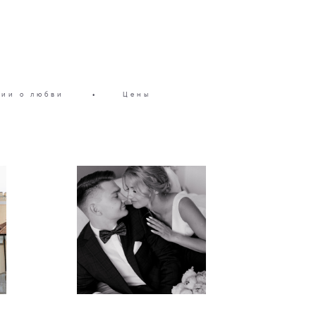
ии о любви
•
Цены