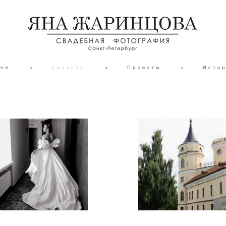
мне
•
Свадьбы
•
Проекты
•
Истор